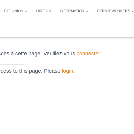
THE UNION
HIRE US
INFORMATION
PERMIT WORKERS
cès à cette page. Veuillez-vous
connecter
.
________
cess to this page. Please
login
.